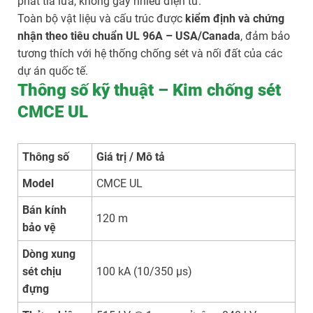
phát tia lửa, không gây nhiễu điện từ.
Toàn bộ vật liệu và cấu trúc được
kiểm định và chứng
nhận theo tiêu chuẩn UL 96A – USA/Canada
, đảm bảo
tương thích với hệ thống chống sét và nối đất của các
dự án quốc tế.
Thông số kỹ thuật – Kim chống sét
CMCE UL
Thông số
Giá trị / Mô tả
Model
CMCE UL
Bán kính
120 m
bảo vệ
Dòng xung
sét chịu
100 kA (10/350 µs)
đựng