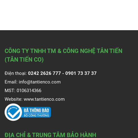
CÔNG TY TNHH TM & CÔNG NGHỆ TÂN TIẾN
(TÂN TIẾN CO)
Điện thoại:
0242 2626 777 -
0901 73 37 37
Email:
info@tantienco.com
MST: 0106314366
Website:
www.tantienco.com
ĐỊA CHỈ & TRUNG TÂM BẢO HÀNH