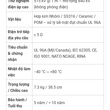
Thử nghiệm
515 kV @ 1 m – mở rộng 840 kV
điện áp cao
(không phóng điện)
Hợp kim Nhôm / SS316 / Ceramic /
Vật liệu
POM – xử lý bề mặt đạt chuẩn UL 96A
Điện trở tiếp
≤ 5 Ω
địa yêu cầu
Tiêu chuẩn
UL 96A (Mỹ/Canada), IEC 62305, CE,
& chứng
ISO 9001, NATO NCAGE, RINA
nhận
Nhiệt độ làm
−40 °C ~ +80 °C
việc
Trọng lượng
7.3 kg / 38.5 cm
/ Chiều cao
Bảo hành /
5 năm / > 10 năm
Tuổi thọ