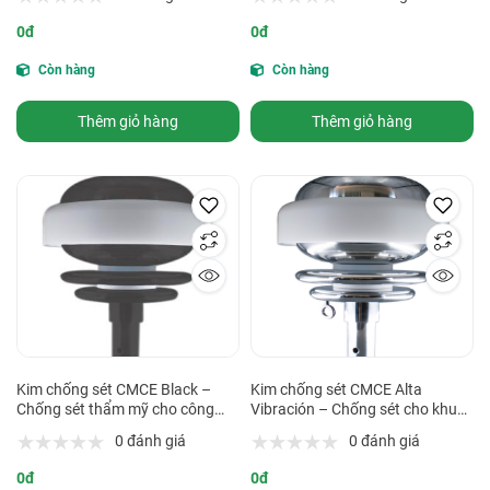
0đ
0đ
Còn hàng
Còn hàng
Thêm giỏ hàng
Thêm giỏ hàng
Kim chống sét CMCE Black –
Kim chống sét CMCE Alta
Chống sét thẩm mỹ cho công
Vibración – Chống sét cho khu
trình kiến trúc & cảnh quan
vực rung động mạnh
0 đánh giá
0 đánh giá
0đ
0đ