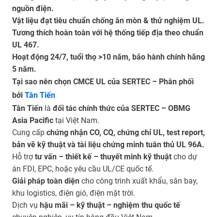
nguồn điện.
Vật liệu đạt tiêu chuẩn chống ăn mòn & thử nghiệm UL.
Tương thích hoàn toàn với hệ thống tiếp địa theo chuẩn
UL 467.
Hoạt động 24/7, tuổi thọ >10 năm, bảo hành chính hãng
5 năm.
Tại sao nên chọn CMCE UL của SERTEC – Phân phối
bởi
Tân Tiến
Tân Tiến
là
đối tác chính thức của SERTEC – OBMG
Asia Pacific
tại Việt Nam.
Cung cấp
chứng nhận CO, CQ, chứng chỉ UL, test report,
bản vẽ kỹ thuật và tài liệu chứng minh tuân thủ UL 96A.
Hỗ trợ
tư vấn – thiết kế – thuyết minh kỹ thuật
cho dự
án FDI, EPC, hoặc yêu cầu UL/CE quốc tế.
Giải pháp toàn diện
cho công trình xuất khẩu, sân bay,
khu logistics, điện gió, điện mặt trời.
Dịch vụ
hậu mãi – kỹ thuật – nghiệm thu quốc tế