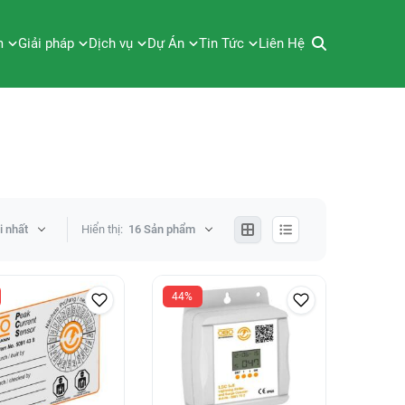
m
Giải pháp
Dịch vụ
Dự Án
Tin Tức
Liên Hệ
i nhất
Hiển thị:
16 Sản phẩm
44%