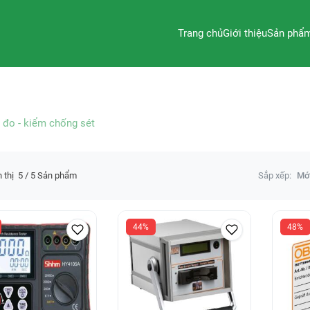
Trang chủ
Giới thiệu
Sản phẩ
ị đo - kiểm chống sét
 thị
5
/ 5 Sản phẩm
Sắp xếp:
Mớ
44%
48%