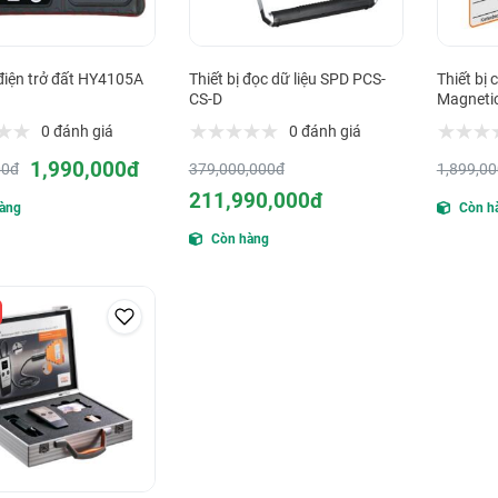
điện trở đất HY4105A
Thiết bị đọc dữ liệu SPD PCS-
Thiết bị
CS-D
Magneti
0 đánh giá
0 đánh giá
1,990,000đ
00đ
379,000,000đ
1,899,0
211,990,000đ
àng
Còn h
Còn hàng