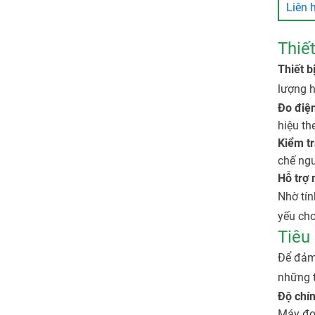
Liên 
Thiết
Thiết b
lượng h
Đo điện
hiệu th
Kiểm tr
chế ngu
Hỗ trợ 
Nhờ tí
yếu cho
Tiêu 
Để đảm 
những t
Độ chín
Máy đo 