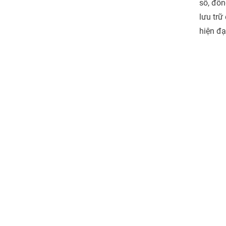
số, đồn
lưu trữ
hiện đạ