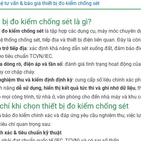
hệ tư vấn & báo giá thiết bị đo kiểm chống sét
 bị đo kiểm chống sét là gì?
ị đo kiểm chống sét
là tập hợp các dụng cụ, máy móc chuyên dụn
ệ thống chống sét, tiếp địa và thiết bị điện liên quan. Đây là cô
 trở tiếp địa
: xác định khả năng dẫn sét xuống đất, đảm bảo đi
eo tiêu chuẩn TCVN/IEC.
a dòng rò, điện áp và tần số
: đánh giá tình trạng hoạt động của
y cơ chập cháy.
nghiệm thu và kiểm định định kỳ
: cung cấp số liệu chính xác p
nh năng
dễ sử dụng, hiển thị kết quả tức thì và ghi nhớ dữ liệu
, 
 mọi công trình, từ nhà ở, văn phòng cho đến nhà máy và khu c
chí khi chọn thiết bị đo kiểm chống sét
bảo đo kiểm chính xác và đáp ứng yêu cầu nghiệm thu, việc lựa
iêu chí quan trọng sau:
h xác & tiêu chuẩn kỹ thuật
phải đạt chuẩn quốc tế (IEC, TCVN) và có sai số thấp.