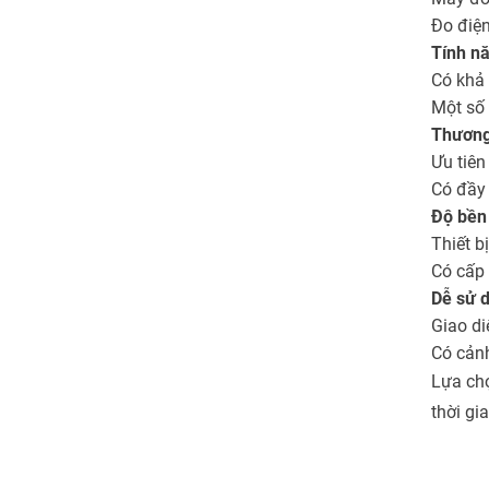
Đo điện
Tính nă
Có khả n
Một số 
Thương 
Ưu tiên
Có đầy 
Độ bền
Thiết b
Có cấp 
Dễ sử 
Giao di
Có cảnh
Lựa chọ
thời gi