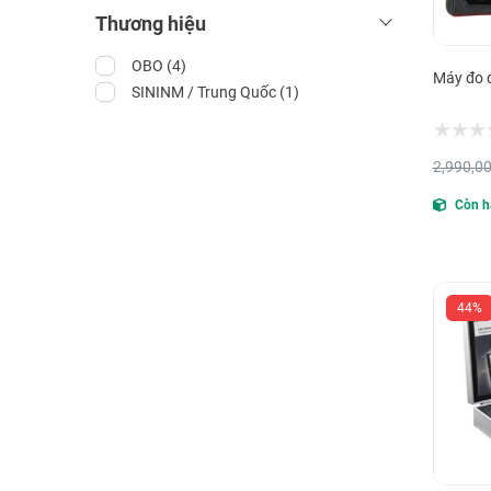
Thương hiệu
OBO (4)
Máy đo 
SININM / Trung Quốc (1)
2,990,0
Còn h
44%