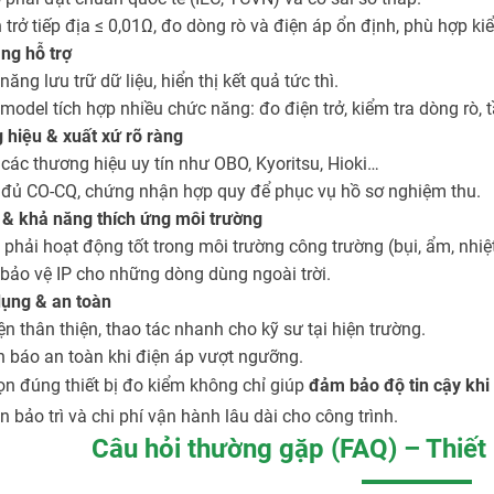
 trở tiếp địa ≤ 0,01Ω, đo dòng rò và điện áp ổn định, phù hợp k
ng hỗ trợ
ăng lưu trữ dữ liệu, hiển thị kết quả tức thì.
model tích hợp nhiều chức năng: đo điện trở, kiểm tra dòng rò, t
hiệu & xuất xứ rõ ràng
 các thương hiệu uy tín như OBO, Kyoritsu, Hioki…
đủ CO-CQ, chứng nhận hợp quy để phục vụ hồ sơ nghiệm thu.
 & khả năng thích ứng môi trường
ị phải hoạt động tốt trong môi trường công trường (bụi, ẩm, nhiệ
bảo vệ IP cho những dòng dùng ngoài trời.
dụng & an toàn
ện thân thiện, thao tác nhanh cho kỹ sư tại hiện trường.
 báo an toàn khi điện áp vượt ngưỡng.
n đúng thiết bị đo kiểm không chỉ giúp
đảm bảo độ tin cậy khi
an bảo trì và chi phí vận hành lâu dài cho công trình.
Câu hỏi thường gặp (FAQ) – Thiết