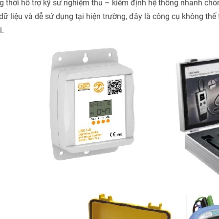
g thời hỗ trợ kỹ sư nghiệm thu – kiểm định hệ thống nhanh chóng
 dữ liệu và dễ sử dụng tại hiện trường, đây là công cụ không th
i.