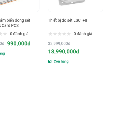
 cảm biến dòng sét
Thiết bị đo sét LSC I+II
c Card PCS
0 đánh giá
0 đánh giá
990,000đ
00đ
33,999,000đ
18,990,000đ
àng
Còn hàng