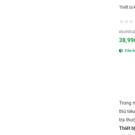
Thiết bị
69,999,
38,99
Còn h
Trong m
thủ tiê
tra thư
Thiết b