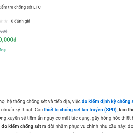
 kiểm tra chống sét LFC
0 đánh giá
000đ
0,000đ
àng
ọi hệ thống chống sét và tiếp địa, việc
đo kiểm định kỳ chống 
u chuẩn kỹ thuật. Các
thiết bị chống sét lan truyền (SPD)
,
kim th
ờng xuyên sẽ tiềm ẩn nguy cơ mất tác dụng, gây hỏng hóc thiết b
ị đo kiểm chống sét
ra đời nhằm phục vụ chính nhu cầu này: đo đi