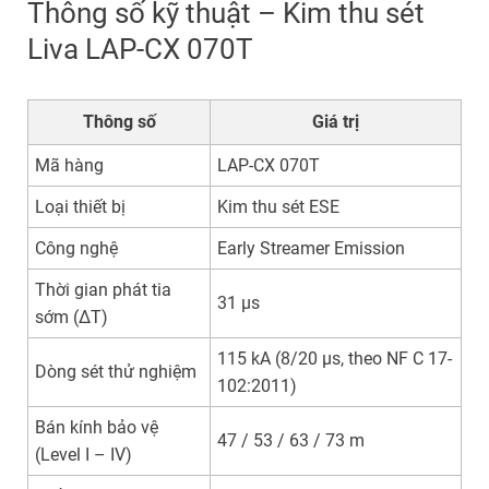
Thông số kỹ thuật – Kim thu sét
Liva LAP-CX 070T
Thông số
Giá trị
Mã hàng
LAP-CX 070T
Loại thiết bị
Kim thu sét ESE
Công nghệ
Early Streamer Emission
Thời gian phát tia
31 µs
sớm (ΔT)
115 kA (8/20 µs, theo NF C 17-
Dòng sét thử nghiệm
102:2011)
Bán kính bảo vệ
47 / 53 / 63 / 73 m
(Level I – IV)