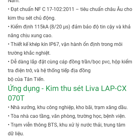
Nam.
• Đạt chuẩn NF C 17-102:2011 – tiêu chuẩn châu Âu cho
kim thu sét chủ động.
• Kiểm định 115kA (8/20 µs) đảm bảo độ tin cậy và khả
năng chịu xung cao.
• Thiết kế khép kín IP67, vận hành ổn định trong môi
trường khắc nghiệt.
• Dễ dàng lắp đặt cùng cáp đồng trần/bọc pvc, hộp kiểm
tra điện trở, và hệ thống tiếp địa đồng
bộ của Tân Tiến.
Ứng dụng - Kim thu sét Liva LAP-CX
070T
• Nhà xưởng, khu công nghiệp, kho bãi, trạm xăng dầu.
• Tòa nhà cao tầng, văn phòng, trường học, bệnh viện.
• Trạm viễn thông BTS, khu xử lý nước thải, trung tâm
dữ liệu.