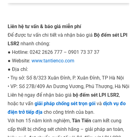
Liên hệ tư vấn & báo giá miễn phí
Để được tư vấn chi tiết và nhận báo giá
Bộ đếm sét LPI
LSR2
nhanh chóng:
● Hotline: 0242 2626 777 – 0901 73 37 37
● Website:
www.tantienco.com
● Địa chỉ:
• Trụ sở: Số 8/323 Xuân Đỉnh, P. Xuân Đỉnh, TP Hà Nội
• VP: Số 27B/409 An Dương Vương, Phú Thượng, Hà Nội
Liên hệ ngay để nhận báo giá
bộ đếm sét LPI LSR2
,
hoặc tư vấn
giải pháp chống sét trọn gói
và
dịch vụ đo
điện trở tiếp địa
cho công trình của bạn.
Với hơn 15 năm kinh nghiệm,
Tân Tiến
cam kết cung
cấp thiết bị chống sét chính hãng – giải pháp an toàn,