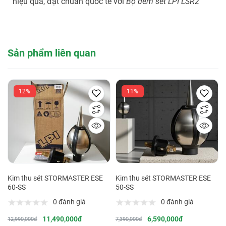
hiệu quả, đạt chuẩn quốc tế với
Bộ đếm sét LPI LSR2
Sản phẩm liên quan
12%
11%
Kim thu sét STORMASTER ESE
Kim thu sét STORMASTER ESE
60-SS
50-SS
0 đánh giá
0 đánh giá
11,490,000đ
6,590,000đ
12,990,000đ
7,390,000đ