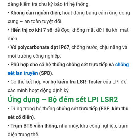
dàng kiểm tra chu kỳ bảo trì hệ thống.
•
Không cần nguồn điện
, hoạt động bằng cảm ứng dòng
xung – an toàn tuyệt đối.
•
Hiển thị cơ khí 7 số
, dễ đọc, không mất dữ liệu khi mất
điện.
•
Vỏ polycarbonate đạt IP67
, chống nước, chịu nắng và
môi trường công nghiệp.
•
Phù hợp cho cả hệ thống chống sét trực tiếp và
chống
sét lan truyền
(SPD)
.
• Có thể kết hợp với
bộ kiểm tra LSR-Tester
của LPI để
xác minh hoạt động định kỳ.
Ứng dụng – Bộ đếm sét LPI LSR2
• Dùng trong hệ thống
chống sét trực tiếp (ESE, kim thu
sét cổ điển)
.
•
Trạm BTS viễn thông
, nhà máy, khu công nghiệp, trạm
điện trung thế.