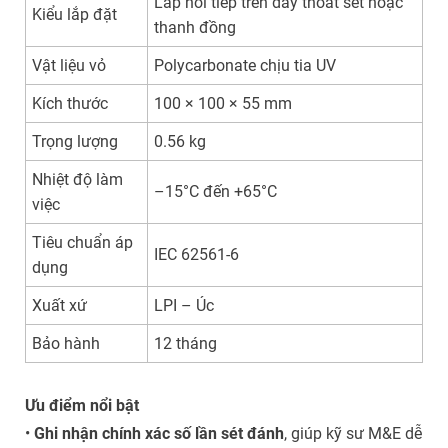
Lắp nối tiếp trên dây thoát sét hoặc
Kiểu lắp đặt
thanh đồng
Vật liệu vỏ
Polycarbonate chịu tia UV
Kích thước
100 × 100 × 55 mm
Trọng lượng
0.56 kg
Nhiệt độ làm
–15°C đến +65°C
việc
Tiêu chuẩn áp
IEC 62561-6
dụng
Xuất xứ
LPI – Úc
Bảo hành
12 tháng
Ưu điểm nổi bật
•
Ghi nhận chính xác số lần sét đánh
, giúp kỹ sư M&E dễ