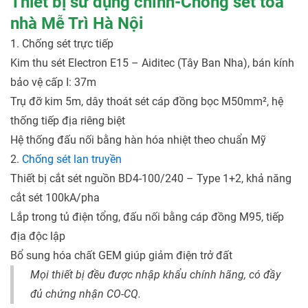
Thiết bị sử dụng chính-Chống sét tòa
nhà Mễ Trì Hà Nội
1. Chống sét trực tiếp
Kim thu sét Electron E15 – Aiditec (Tây Ban Nha), bán kính
bảo vệ cấp I: 37m
Trụ đỡ kim 5m, dây thoát sét cáp đồng bọc M50mm², hệ
thống tiếp địa riêng biệt
Hệ thống đấu nối bằng hàn hóa nhiệt theo chuẩn Mỹ
2.
Chống sét lan truyền
Thiết bị cắt sét nguồn BD4-100/240 – Type 1+2, khả năng
cắt sét 100kA/pha
Lắp trong tủ điện tổng, đấu nối bằng cáp đồng M95, tiếp
địa độc lập
Bổ sung hóa chất GEM giúp giảm điện trở đất
Mọi thiết bị đều được nhập khẩu chính hãng, có đầy
đủ chứng nhận CO-CQ.