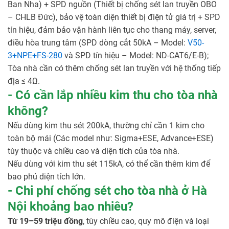
Ban Nha) + SPD nguồn (Thiết bị chống sét lan truyền OBO
– CHLB Đức), bảo vệ toàn diện thiết bị điện tử giá trị + SPD
tín hiệu, đảm bảo vận hành liên tục cho thang máy, server,
điều hòa trung tâm (SPD dòng cắt 50kA – Model:
V50-
3+NPE+FS-280
và SPD tín hiệu – Model: ND-CAT6/E-B);
Tòa nhà cần có thêm chống sét lan truyền với hệ thống tiếp
địa ≤ 4Ω.
- Có cần lắp nhiều kim thu cho tòa nhà
không?
Nếu dùng kim thu sét 200kA, thường chỉ cần 1 kim cho
toàn bộ mái (Các model như: Sigma+ESE, Advance+ESE)
tùy thuộc và chiều cao và diện tích của tòa nhà.
Nếu dùng với kim thu sét 115kA, có thể cần thêm kim để
bao phủ diện tích lớn.
- Chi phí chống sét cho tòa nhà ở Hà
Nội khoảng bao nhiêu?
Từ 19–59 triệu đồng
, tùy chiều cao, quy mô điện và loại