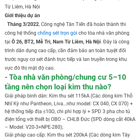
Từ Liêm, Hà Nội
Giới thiệu dự án
Tháng 3/2022
, Công nghệ Tân Tiến đã hoàn thành thi
công hệ thống
chống sét trọn gói
cho tòa nhà văn phòng
tại
Ô 26, BT2, Mễ Trì, Nam Từ Liêm, Hà Nội
. Đây là công
trình dân dụng cao cấp, cần đảm bảo an toàn tuyệt đối
trước nguy cơ sét đánh trực tiếp và lan truyền trong khu
vực đô thị mật độ cao.
- Tòa nhà văn phòng/chung cư 5–10
tầng nên chọn loại kim thu nào?
Giải pháp bình dân: Kim thu sét 115kA (Các dòng kim Thỗ
Nhĩ Kỳ như Pantheon, Liva…như model: CX 040, CX 070) +
hệ thống tiếp địa ≤10Ω, chi phí hợp lý + SPD 3 pha cho tủ
điện tổng với thiết bị OBO – CHLB Đức (SPD dòng cắt 40kA
– Model: V20-3+NPE-280);
Giải pháp cao cấp: Kim thu sét 200kA (Các dòng kim Tây