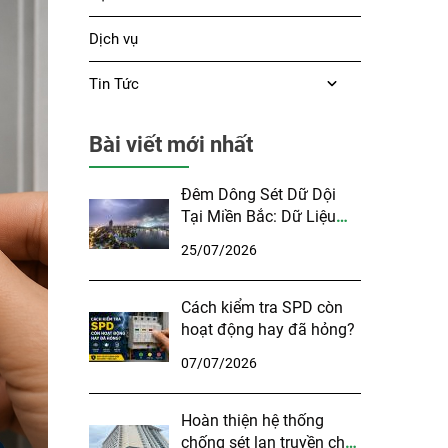
Dịch vụ
Tin Tức
Bài viết mới nhất
Đêm Dông Sét Dữ Dội
Tại Miền Bắc: Dữ Liệu
Khí Tượng Và Những
25/07/2026
Điều Cần Lưu Ý
Cách kiểm tra SPD còn
hoạt động hay đã hỏng?
07/07/2026
Hoàn thiện hệ thống
chống sét lan truyền cho