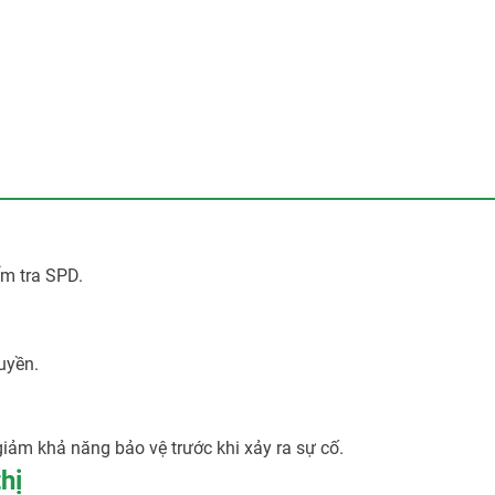
ểm tra SPD.
ruyền.
giảm khả năng bảo vệ trước khi xảy ra sự cố.
hị