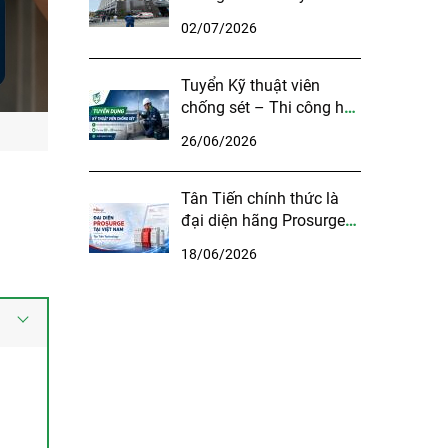
phòng máy chủ Bệnh
02/07/2026
viện Đa khoa Bắc Ninh
số 1
Tuyển Kỹ thuật viên
chống sét – Thi công hệ
thống chống sét & tiếp
26/06/2026
địa tại Hà Nội
Tân Tiến chính thức là
đại diện hãng Prosurge
tại Việt Nam
18/06/2026