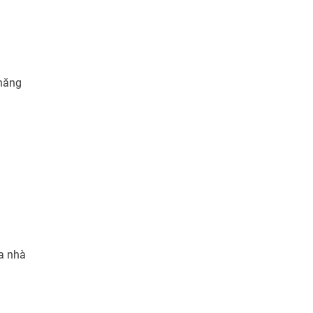
 năng
ủa nhà