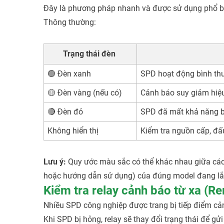
Đây là phương pháp nhanh và được sử dụng phổ bi
Thông thường:
Trạng thái đèn
🟢 Đèn xanh
SPD hoạt động bình th
🟡 Đèn vàng (nếu có)
Cảnh báo suy giảm hiệu
🔴 Đèn đỏ
SPD đã mất khả năng b
Không hiển thị
Kiểm tra nguồn cấp, đấu
Lưu ý:
Quy ước màu sắc có thể khác nhau giữa các hã
hoặc hướng dẫn sử dụng) của đúng model đang lắ
Kiểm tra relay cảnh báo từ xa (R
Nhiều SPD công nghiệp được trang bị tiếp điểm cả
Khi SPD bị hỏng, relay sẽ thay đổi trạng thái để gửi 