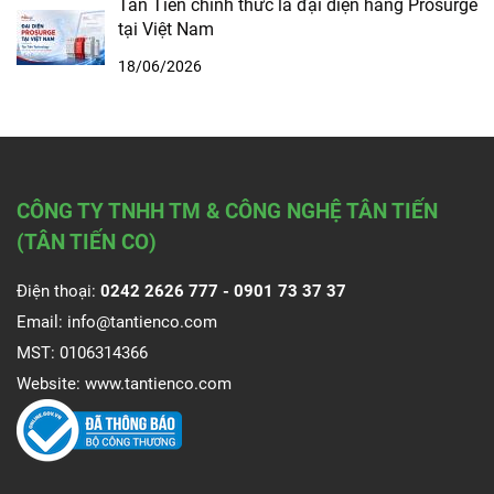
Tân Tiến chính thức là đại diện hãng Prosurge
tại Việt Nam
18/06/2026
CÔNG TY TNHH TM & CÔNG NGHỆ TÂN TIẾN
(TÂN TIẾN CO)
Điện thoại:
0242 2626 777 -
0901 73 37 37
Email:
info@tantienco.com
MST: 0106314366
Website:
www.tantienco.com