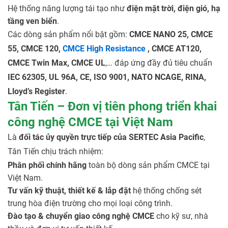
Hệ thống năng lượng tái tạo như
điện mặt trời, điện gió, hạ
tầng ven biển
.
Các dòng sản phẩm nổi bật gồm:
CMCE NANO 25, CMCE
55, CMCE 120,
CMCE High Resistance
, CMCE AT120,
CMCE Twin Max, CMCE UL
,… đáp ứng đầy đủ tiêu chuẩn
IEC 62305, UL 96A, CE, ISO 9001, NATO NCAGE, RINA,
Lloyd’s Register
.
Tân Tiến – Đơn vị tiên phong triển khai
công nghệ CMCE tại Việt Nam
Là
đối tác ủy quyền trực tiếp của SERTEC Asia Pacific
,
Tân Tiến chịu trách nhiệm:
Phân phối chính hãng
toàn bộ dòng sản phẩm CMCE tại
Việt Nam.
Tư vấn kỹ thuật, thiết kế & lắp đặt
hệ thống chống sét
trung hòa điện trường cho mọi loại công trình.
Đào tạo & chuyển giao công nghệ CMCE
cho kỹ sư, nhà