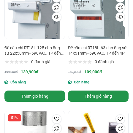
Đế cầu chì RT18L-125 cho ống
Đế cầu chì RT18L-63 cho ống sứ
sứ 22x58mm–690VAC, 1P đến
14x51mm–690VAC, 1P đến 4P
4P
0 đánh giá
0 đánh giá
139,900đ
109,000đ
199,000đ
189,000đ
Còn hàng
Còn hàng
Thêm giỏ hàng
Thêm giỏ hàng
51%