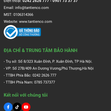
Điện thoại:
0242 2626 777 -
0901 73 37 37
Email:
info@tantienco.com
MST: 0106314366
Website:
www.tantienco.com
ĐỊA CHỈ & TRUNG TÂM BẢO HÀNH
- Trụ sở: Số 8/323 Xuân Đỉnh, P. Xuân Đỉnh, TP Hà Nội.
- VP: Số 27B/409 An Dương Vương,Phú Thượng,Hà Nội
- TTBH Phía Bắc: 0242 2626 777
- TTBH Phía Nam:
0785 737377
Kết nối với chúng tôi