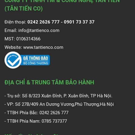
CÔNG TY TNHH TM & CÔNG NGHỆ TÂN TIẾN
(TÂN TIẾN CO)
Điện thoại:
0242 2626 777 -
0901 73 37 37
Email:
info@tantienco.com
MST: 0106314366
Website:
www.tantienco.com
ĐỊA CHỈ & TRUNG TÂM BẢO HÀNH
- Trụ sở: Số 8/323 Xuân Đỉnh, P. Xuân Đỉnh, TP Hà Nội.
- VP: Số 27B/409 An Dương Vương,Phú Thượng,Hà Nội
- TTBH Phía Bắc: 0242 2626 777
- TTBH Phía Nam:
0785 737377