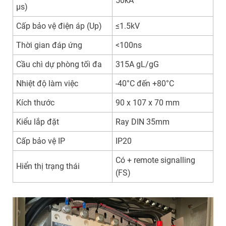
50kA
µs)
Cấp bảo vệ điện áp (Up)
≤1.5kV
Thời gian đáp ứng
<100ns
Cầu chì dự phòng tối đa
315A gL/gG
Nhiệt độ làm việc
-40°C đến +80°C
Kích thước
90 x 107 x 70 mm
Kiểu lắp đặt
Ray DIN 35mm
Cấp bảo vệ IP
IP20
Có + remote signalling
Hiển thị trạng thái
(FS)