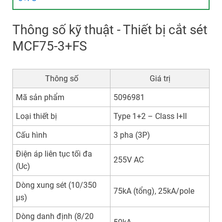
Thông số kỹ thuật - Thiết bị cắt sét
MCF75-3+FS
Thông số
Giá trị
Mã sản phẩm
5096981
Loại thiết bị
Type 1+2 – Class I+II
Cấu hình
3 pha (3P)
Điện áp liên tục tối đa
255V AC
(Uc)
Dòng xung sét (10/350
75kA (tổng), 25kA/pole
µs)
Dòng danh định (8/20