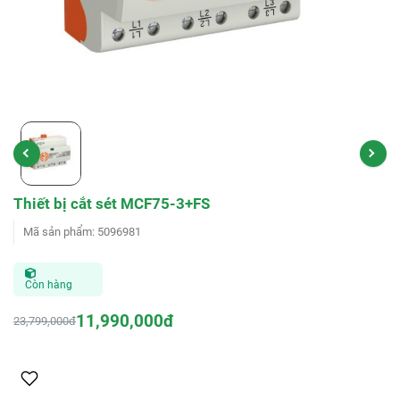
Thiết bị cắt sét MCF75-3+FS
Mã sản phẩm
:
5096981
Còn hàng
11,990,000đ
23,799,000đ