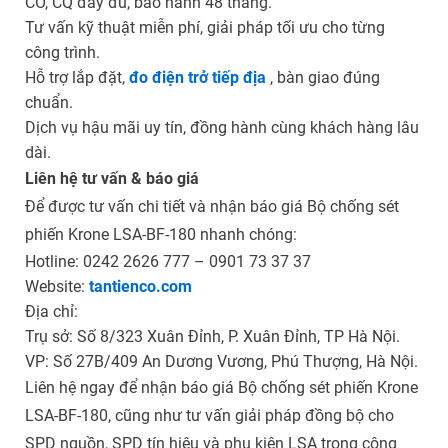
CO, CQ đầy đủ, bảo hành 48 tháng.
Tư vấn kỹ thuật miễn phí, giải pháp tối ưu cho từng
công trình.
Hỗ trợ lắp đặt,
đo điện trở tiếp địa
, bàn giao đúng
chuẩn.
Dịch vụ hậu mãi uy tín, đồng hành cùng khách hàng lâu
dài.
Liên hệ tư vấn & báo giá
Để được tư vấn chi tiết và nhận báo giá Bộ chống sét
phiến Krone LSA-BF-180 nhanh chóng:
Hotline: 0242 2626 777 – 0901 73 37 37
Website:
tantienco.com
Địa chỉ:
Trụ sở: Số 8/323 Xuân Đỉnh, P. Xuân Đỉnh, TP Hà Nội.
VP: Số 27B/409 An Dương Vương, Phú Thượng, Hà Nội.
Liên hệ ngay để nhận báo giá Bộ chống sét phiến Krone
LSA-BF-180, cũng như tư vấn giải pháp đồng bộ cho
SPD nguồn, SPD tín hiệu và phụ kiện LSA trong công