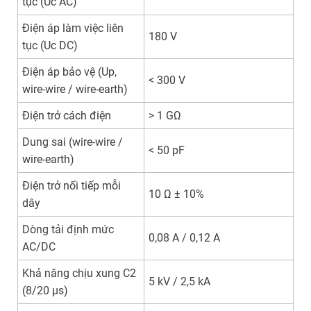
tục (Uc AC)
Điện áp làm việc liên
180 V
tục (Uc DC)
Điện áp bảo vệ (Up,
< 300 V
wire-wire / wire-earth)
Điện trở cách điện
> 1 GΩ
Dung sai (wire-wire /
< 50 pF
wire-earth)
Điện trở nối tiếp mỗi
10 Ω ± 10%
dây
Dòng tải định mức
0,08 A / 0,12 A
AC/DC
Khả năng chịu xung C2
5 kV / 2,5 kA
(8/20 µs)