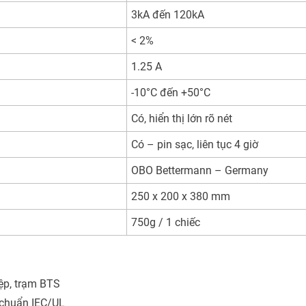
3kA đến 120kA
< 2%
1.25 A
-10°C đến +50°C
Có, hiển thị lớn rõ nét
Có – pin sạc, liên tục 4 giờ
OBO Bettermann – Germany
250 x 200 x 380 mm
750g / 1 chiếc
ệp, trạm BTS
 chuẩn IEC/UL