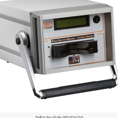
Thiết bị đọc dữ liệu SPD PCS-CS-D