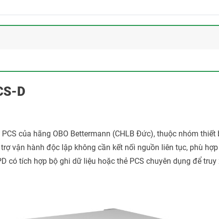
-CS-D
từ PCS của hãng OBO Bettermann (CHLB Đức), thuộc nhóm thiết b
ỗ trợ vận hành độc lập không cần kết nối nguồn liên tục, phù hợ
 có tích hợp bộ ghi dữ liệu hoặc thẻ PCS chuyên dụng để truy x