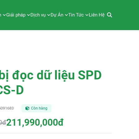
m
Giải pháp
Dịch vụ
Dự Án
Tin Tức
Liên Hệ
 bị đọc dữ liệu SPD
CS-D
5091683
Còn hàng
211,990,000đ
0đ