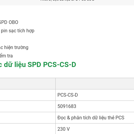
ị SPD OBO
pin sạc tích hợp
ặc hiện trường
iểm tra
đọc dữ liệu SPD PCS-CS-D
PCS-CS-D
5091683
Đọc & phân tích dữ liệu thẻ PCS
230 V