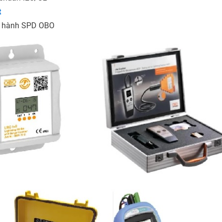
t
ảo hành SPD OBO