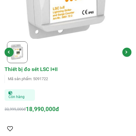
Thiết bị đo sét LSC I+II
Mã sản phẩm
:
5091722
Còn hàng
18,990,000đ
33,999,000đ