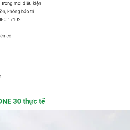
 trong mọi điều kiện
n, không bảo trì
 NFC 17102
iện có
h
ONE 30 thực tế