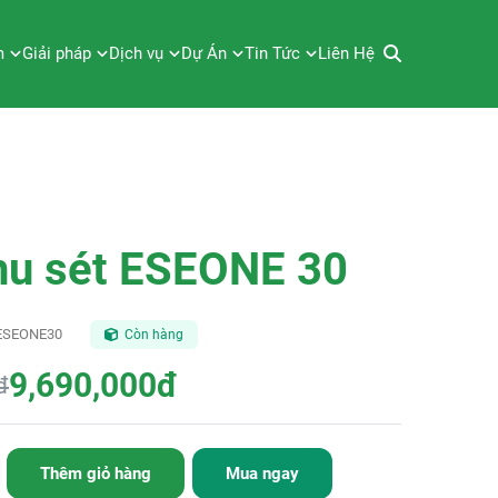
m
Giải pháp
Dịch vụ
Dự Án
Tin Tức
Liên Hệ
hu sét ESEONE 30
ESEONE30
Còn hàng
9,690,000đ
đ
Thêm giỏ hàng
Mua ngay