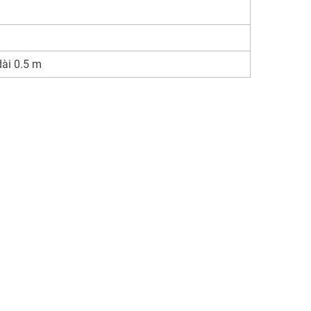
)
ài 0.5 m