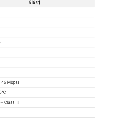
Giá trị
)
 46 Mbps)
5°C
 Class III