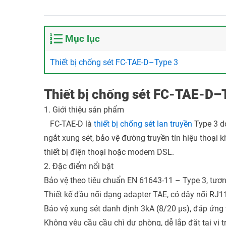
Mục lục
Thiết bị chống sét FC-TAE-D–Type 3
Thiết bị chống sét FC-TAE-D–
1. Giới thiệu sản phẩm
FC-TAE-D là
thiết bị chống sét lan truyền
Type 3 d
ngắt xung sét, bảo vệ đường truyền tín hiệu thoại kh
thiết bị điện thoại hoặc modem DSL.
2. Đặc điểm nổi bật
Bảo vệ theo tiêu chuẩn EN 61643-11 – Type 3, tươn
Thiết kế đầu nối dạng adapter TAE, có dây nối RJ1
Bảo vệ xung sét danh định 3kA (8/20 µs), đáp ứng 
Không yêu cầu cầu chì dự phòng, dễ lắp đặt tại vị t