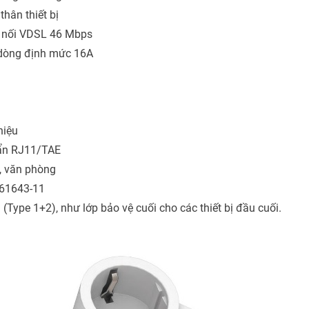
thân thiết bị
ết nối VDSL 46 Mbps
c dòng định mức 16A
hiệu
uẩn RJ11/TAE
g, văn phòng
 61643-11
ype 1+2), như lớp bảo vệ cuối cho các thiết bị đầu cuối.