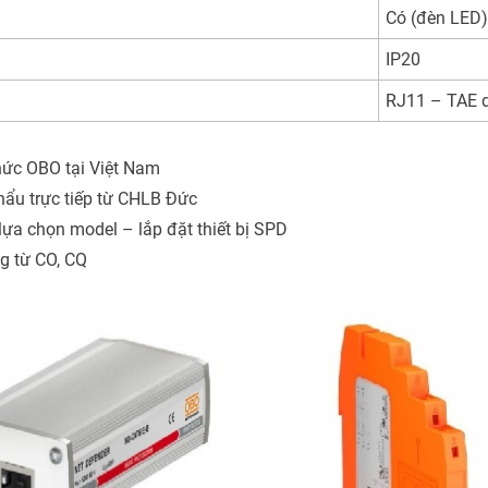
Có (đèn LED
IP20
RJ11 – TAE d
hức OBO tại Việt Nam
hẩu trực tiếp từ CHLB Đức
 lựa chọn model – lắp đặt thiết bị SPD
g từ CO, CQ