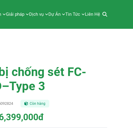
m
Giải pháp
Dịch vụ
Dự Án
Tin Tức
Liên Hệ
 bị chống sét FC-
–Type 3
5092824
Còn hàng
6,399,000đ