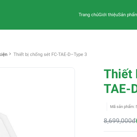
Trang chủ
Giới thiệu
Sản phẩ
kiện
Thiết bị chống sét FC-TAE-D–Type 3
Thiết
TAE-D
Mã sản phẩm
:
8,699,000đ