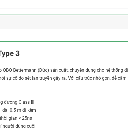
Type 3
o OBO Bettermann (Đức) sản xuất, chuyên dụng cho hệ thống đ
ỏi sự cố do sét lan truyền gây ra. Với cấu trúc nhỏ gọn, dễ cắm 
g đương Class III
1 dài 0.5 m đi kèm
thời gian < 25ns
rí người dùng cuối