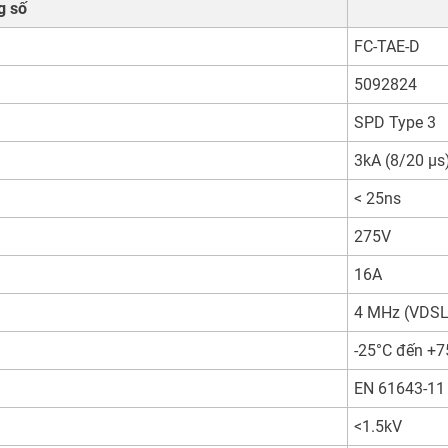
g số
FC-TAE-D
5092824
SPD Type 3
3kA (8/20 µs
< 25ns
275V
16A
4 MHz (VDSL
-25°C đến +7
EN 61643-11 –
<1.5kV