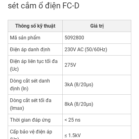
sét cắm ổ điện FC-D
Thông số kỹ thuật
Giá trị
Mã sản phẩm
5092800
Điện áp danh định
230V AC (50/60Hz)
Điện áp liên tục tối đa
275V
(Uc)
Dòng cắt sét danh
3kA (8/20µs)
định (In)
Dòng cắt sét tối đa
8kA (8/20µs)
(Imax)
Thời gian đáp ứng
< 25 ns
Cấp bảo vệ điện áp
≤ 1.5kV