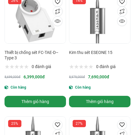
26%
14%
Thiết bị chống sét FC-TAE-D–
Kim thu sét ESEONE 15
Type 3
0 đánh giá
0 đánh giá
6,399,000đ
7,690,000đ
8,699,000đ
8,979,000đ
Còn hàng
Còn hàng
Thêm giỏ hàng
Thêm giỏ hàng
25%
27%