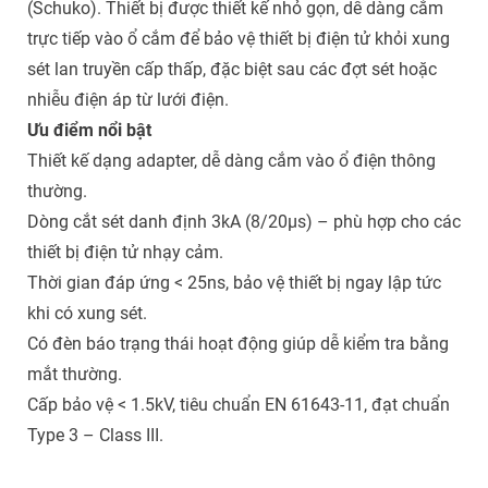
(Schuko). Thiết bị được thiết kế nhỏ gọn, dễ dàng cắm
trực tiếp vào ổ cắm để bảo vệ thiết bị điện tử khỏi xung
sét lan truyền cấp thấp, đặc biệt sau các đợt sét hoặc
nhiễu điện áp từ lưới điện.
Ưu điểm nổi bật
Thiết kế dạng adapter, dễ dàng cắm vào ổ điện thông
thường.
Dòng cắt sét danh định 3kA (8/20µs) – phù hợp cho các
thiết bị điện tử nhạy cảm.
Thời gian đáp ứng < 25ns, bảo vệ thiết bị ngay lập tức
khi có xung sét.
Có đèn báo trạng thái hoạt động giúp dễ kiểm tra bằng
mắt thường.
Cấp bảo vệ < 1.5kV, tiêu chuẩn EN 61643-11, đạt chuẩn
Type 3 – Class III.