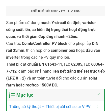
Thiết bị cắt sét solar V-PV-T1+2-1500
Sản phẩm sử dụng
mạch Y-circuit ổn định
,
varistor
công suất lớn
, có
hiển thị trạng thái hoạt động trực
quan
, và
thời gian đáp ứng nhanh <25ns
.
Cấu trúc
CombiController PV block
cho phép lắp
DIN
rail 35mm
, thích hợp cho
combiner box
hoặc
đầu vào
inverter
trong các hệ PV quy mô lớn.
Thiết bị đạt
chuẩn EN 61643-11, IEC 62305, IEC 60364-
7-712
, đảm bảo khả năng
liên kết đẳng thế sét trực tiếp
(LPZ 0→2)
và an toàn tuyệt đối cho các dự án
solar
farm hoặc rooftop 1500V DC
.
Mục lục
Thông số kỹ thuật – Thiết bị cắt sét solar V-PV-