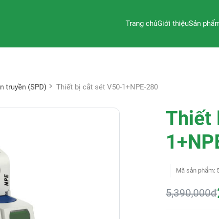
Trang chủ
Giới thiệu
Sản phẩ
an truyền (SPD)
Thiết bị cắt sét V50-1+NPE-280
Thiết 
1+NP
Mã sản phẩm
:
5,390,000đ