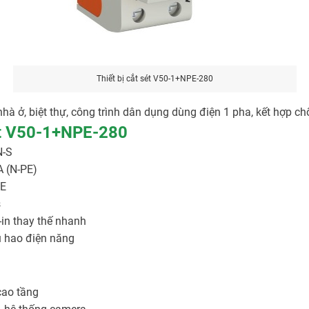
Thiết bị cắt sét V50-1+NPE-280
hà ở, biệt thự, công trình dân dụng dùng điện 1 pha, kết hợp chố
sét V50-1+NPE-280
N-S
A (N-PE)
PE
s
-in thay thế nhanh
u hao điện năng
 cao tầng