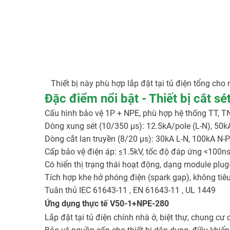
Thiết bị này phù hợp lắp đặt tại tủ điện tổng cho n
Đặc điểm nổi bật - Thiết bị cắt 
Cấu hình bảo vệ 1P + NPE, phù hợp hệ thống TT, T
Dòng xung sét (10/350 µs): 12.5kA/pole (L-N), 50k
Dòng cắt lan truyền (8/20 µs): 30kA L-N, 100kA N-
Cấp bảo vệ điện áp: ≤1.5kV, tốc độ đáp ứng <100n
Có hiển thị trạng thái hoạt động, dạng module plug
Tích hợp khe hở phóng điện (spark gap), không tiê
Tuân thủ IEC 61643-11
, EN 61643-11
, UL 1449
Ứng dụng thực tế V50-1+NPE-280
Lắp đặt tại tủ điện chính nhà ở, biệt thự, chung cư