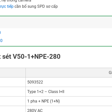
n, hệ thống camera
rực tiếp
cần bổ sung SPD sơ cấp
0
80
cắt sét V50-1+NPE-280
Gi
5093522
Type 1+2 – Class I+II
1 pha + NPE (1+N)
280V AC