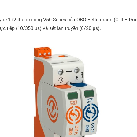
t Type 1+2 thuộc dòng V50 Series của OBO Bettermann (CHLB Đức
ực tiếp (10/350 µs) và sét lan truyền (8/20 µs).