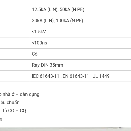
12.5kA (L-N), 50kA (N-PE)
30kA (L-N), 100kA (N-PE)
≤1.5kV
<100ns
Có
Ray DIN 35mm
IEC 61643-11
, EN 61643-11
, UL 1449
o nhà ở – dân dụng:
tiêu chuẩn
ầy đủ CO – CQ
ng