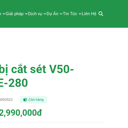
m
Giải pháp
Dịch vụ
Dự Án
Tin Tức
Liên Hệ
bị cắt sét V50-
E-280
5093522
Còn hàng
2,990,000đ