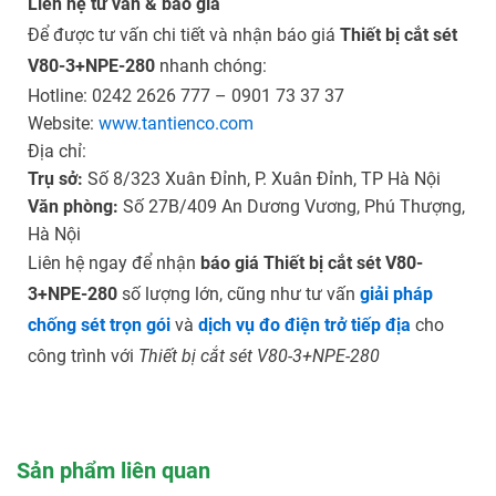
Liên hệ tư vấn & báo giá
Để được tư vấn chi tiết và nhận báo giá
Thiết bị cắt sét
V80-3+NPE-280
nhanh chóng:
Hotline: 0242 2626 777 – 0901 73 37 37
Website:
www.tantienco.com
Địa chỉ:
Trụ sở:
Số 8/323 Xuân Đỉnh, P. Xuân Đỉnh, TP Hà Nội
Văn phòng:
Số 27B/409 An Dương Vương, Phú Thượng,
Hà Nội
Liên hệ ngay để nhận
báo giá Thiết bị cắt sét V80-
3+NPE-280
số lượng lớn, cũng như tư vấn
giải pháp
chống sét trọn gói
và
dịch vụ đo điện trở tiếp địa
cho
công trình với
Thiết bị cắt sét V80-3+NPE-280
Sản phẩm liên quan