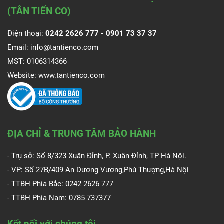
(TÂN TIẾN CO)
Điện thoại:
0242 2626 777 -
0901 73 37 37
Email:
info@tantienco.com
MST: 0106314366
Website:
www.tantienco.com
ĐỊA CHỈ & TRUNG TÂM BẢO HÀNH
- Trụ sở: Số 8/323 Xuân Đỉnh, P. Xuân Đỉnh, TP Hà Nội.
- VP: Số 27B/409 An Dương Vương,Phú Thượng,Hà Nội
- TTBH Phía Bắc: 0242 2626 777
- TTBH Phía Nam:
0785 737377
Kết nối với chúng tôi