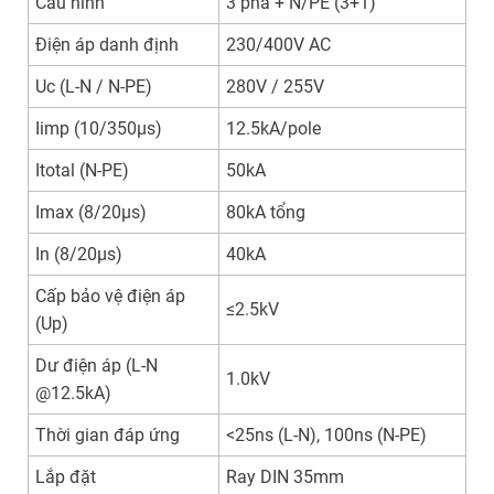
Cấu hình
3 pha + N/PE (3+1)
Điện áp danh định
230/400V AC
Uc (L-N / N-PE)
280V / 255V
Iimp (10/350µs)
12.5kA/pole
Itotal (N-PE)
50kA
Imax (8/20µs)
80kA tổng
In (8/20µs)
40kA
Cấp bảo vệ điện áp
≤2.5kV
(Up)
Dư điện áp (L-N
1.0kV
@12.5kA)
Thời gian đáp ứng
<25ns (L-N), 100ns (N-PE)
Lắp đặt
Ray DIN 35mm