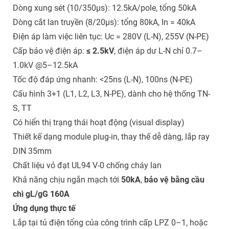
Dòng xung sét (10/350μs): 12.5kA/pole, tổng 50kA
Dòng cắt lan truyền (8/20μs): tổng 80kA, In = 40kA
Điện áp làm việc liên tục: Uc = 280V (L-N), 255V (N-PE)
Cấp bảo vệ điện áp:
≤ 2.5kV
, điện áp dư L-N chỉ 0.7–
1.0kV @5–12.5kA
Tốc độ đáp ứng nhanh: <25ns (L-N), 100ns (N-PE)
Cấu hình 3+1 (L1, L2, L3, N-PE), dành cho hệ thống TN-
S, TT
Có hiển thị trạng thái hoạt động (visual display)
Thiết kế dạng module plug-in, thay thế dễ dàng, lắp ray
DIN 35mm
Chất liệu vỏ đạt UL94 V-0 chống cháy lan
Khả năng chịu ngắn mạch tới
50kA
,
bảo vệ bằng cầu
chì gL/gG 160A
Ứng dụng thực tế
Lắp tại tủ điện tổng của công trình cấp LPZ 0–1, hoặc