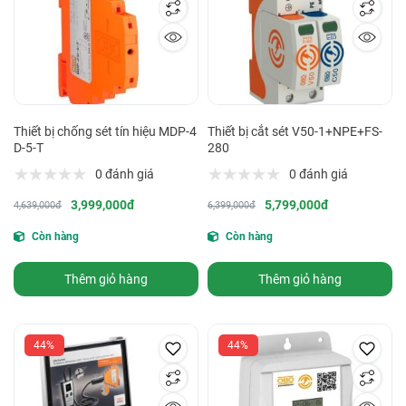
Thiết bị chống sét tín hiệu MDP-4
Thiết bị cắt sét V50-1+NPE+FS-
D-5-T
280
0 đánh giá
0 đánh giá
3,999,000đ
5,799,000đ
4,639,000đ
6,399,000đ
Còn hàng
Còn hàng
Thêm giỏ hàng
Thêm giỏ hàng
44%
44%