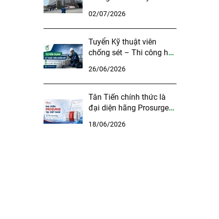
phòng máy chủ Bệnh
02/07/2026
viện Đa khoa Bắc Ninh
số 1
Tuyển Kỹ thuật viên
chống sét – Thi công hệ
thống chống sét & tiếp
26/06/2026
địa tại Hà Nội
Tân Tiến chính thức là
đại diện hãng Prosurge
tại Việt Nam
18/06/2026