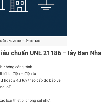
chuẩn UNE 21186 –Tây Ban Nha
 Tiêu chuẩn UNE 21186 –Tây Ban Nha
 hư hỏng công trình
hiết bị điện – điện tử
10Ω hoặc ≤ 4Ω tùy theo cấp độ bảo vệ
ống IoT…
c loại thiết bị chống sét như: