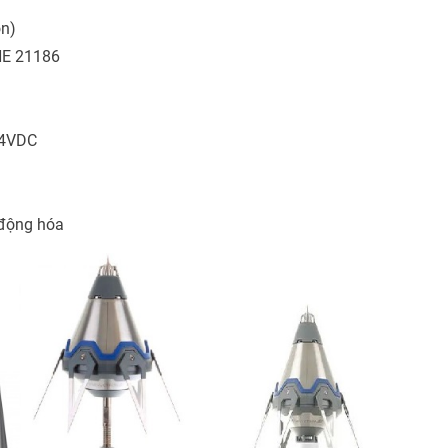
on)
NE 21186
24VDC
 động hóa