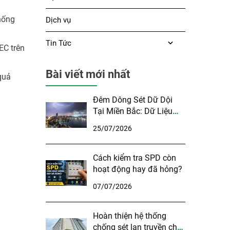
hống
Dịch vụ
Tin Tức
EC trên
Bài viết mới nhất
quả
Đêm Dông Sét Dữ Dội
Tại Miền Bắc: Dữ Liệu
Khí Tượng Và Những
25/07/2026
Điều Cần Lưu Ý
Cách kiểm tra SPD còn
hoạt động hay đã hỏng?
07/07/2026
Hoàn thiện hệ thống
chống sét lan truyền cho