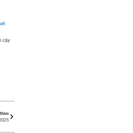
sét
n cậy
 theo
 2025