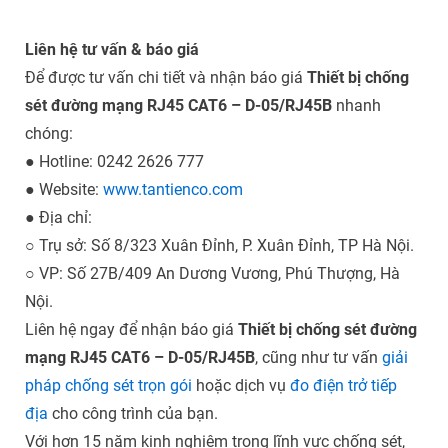
Liên hệ tư vấn & báo giá
Để được tư vấn chi tiết và nhận báo giá
Thiết bị chống
sét đường mạng RJ45 CAT6 – D-05/RJ45B
nhanh
chóng:
● Hotline: 0242 2626 777
● Website:
www.tantienco.com
● Địa chỉ:
○ Trụ sở: Số 8/323 Xuân Đỉnh, P. Xuân Đỉnh, TP Hà Nội.
○ VP: Số 27B/409 An Dương Vương, Phú Thượng, Hà
Nội.
Liên hệ ngay để nhận báo giá
Thiết bị chống sét đường
mạng RJ45 CAT6 – D-05/RJ45B
, cũng như tư vấn
giải
pháp chống sét trọn gói
hoặc dịch vụ
đo điện trở tiếp
địa
cho công trình của bạn.
Với hơn 15 năm kinh nghiệm trong lĩnh vực chống sét,