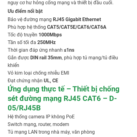
nguy cơ hư hỏng cổng mạng và thiết bị đầu cuối.
Ưu điểm nổi bật
Bảo vệ đường mạng
RJ45 Gigabit Ethernet
Phù hợp hệ thống
CAT5/CAT5E/CAT6/CAT6A
Tốc độ truyền
1000Mbps
Tần số tối đa
250MHz
Thời gian đáp ứng nhanh
≤1ns
Gắn được
DIN rail 35mm
, phù hợp tủ mạng/tủ điều
khiển
Vỏ kim loại chống nhiễu EMI
Đạt chứng nhận
UL, CE
Ứng dụng thực tế – Thiết bị chống
sét đường mạng RJ45 CAT6 – D-
05/RJ45B
Hệ thống camera IP không PoE
Switch mạng, router, modem
Tủ mạng LAN trong nhà máy, văn phòng