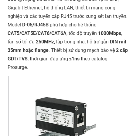
Gigabit Ethernet, hệ thống LAN, thiết bị mạng công
nghiệp và các tuyến cáp RJ45 trước xung sét lan truyền.
Model
D-05/RJ45B
phù hợp cho hệ thống
CAT5/CAT5E/CAT6/CAT6A
, tốc độ truyền
1000Mbps
,
tần số tối đa
250MHz
, lắp trong nhà, hỗ trợ gắn
DIN rail
35mm hoặc flange
. Thiết bị sử dụng mạch bảo vệ
2 cấp
GDT/TVS
, thời gian đáp ứng
≤1ns
theo catalog
Prosurge.