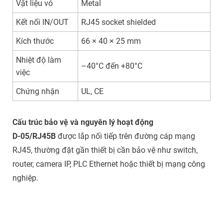
Vật liệu vỏ
Metal
Kết nối IN/OUT
RJ45 socket shielded
Kích thước
66 × 40 × 25 mm
Nhiệt độ làm
–40°C đến +80°C
việc
Chứng nhận
UL, CE
Cấu trúc bảo vệ và nguyên lý hoạt động
D-05/RJ45B
được lắp nối tiếp trên đường cáp mạng
RJ45, thường đặt gần thiết bị cần bảo vệ như switch,
router, camera IP, PLC Ethernet hoặc thiết bị mạng công
nghiệp.