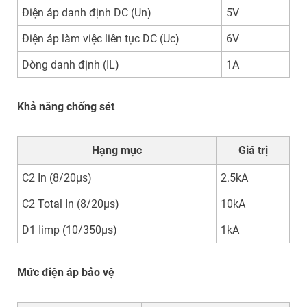
Điện áp danh định DC (Un)
5V
Điện áp làm việc liên tục DC (Uc)
6V
Dòng danh định (IL)
1A
Khả năng chống sét
Hạng mục
Giá trị
C2 In (8/20µs)
2.5kA
C2 Total In (8/20µs)
10kA
D1 Iimp (10/350µs)
1kA
Mức điện áp bảo vệ