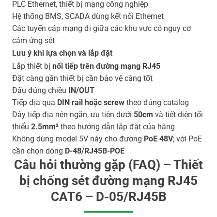
PLC Ethernet, thiết bị mạng công nghiệp
Hệ thống BMS, SCADA dùng kết nối Ethernet
Các tuyến cáp mạng đi giữa các khu vực có nguy cơ
cảm ứng sét
Lưu ý khi lựa chọn và lắp đặt
Lắp thiết bị
nối tiếp trên đường mạng RJ45
Đặt càng gần thiết bị cần bảo vệ càng tốt
Đấu đúng chiều
IN/OUT
Tiếp địa qua
DIN rail hoặc screw
theo đúng catalog
Dây tiếp địa nên ngắn, ưu tiên dưới
50cm
và tiết diện tối
thiểu
2.5mm²
theo hướng dẫn lắp đặt của hãng
Không dùng model 5V này cho đường
PoE 48V
; với PoE
cần chọn dòng
D-48/RJ45B-POE
Câu hỏi thường gặp (FAQ) – Thiết
bị chống sét đường mạng RJ45
CAT6 – D-05/RJ45B