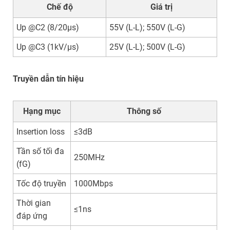
Chế độ
Giá trị
Up @C2 (8/20µs)
55V (L-L); 550V (L-G)
Up @C3 (1kV/µs)
25V (L-L); 500V (L-G)
Truyền dẫn tín hiệu
Hạng mục
Thông số
Insertion loss
≤3dB
Tần số tối đa
250MHz
(fG)
Tốc độ truyền
1000Mbps
Thời gian
≤1ns
đáp ứng