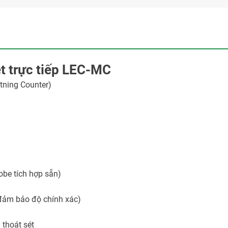
t trực tiếp LEC-MC
tning Counter)
obe tích hợp sẵn)
đảm bảo độ chính xác)
 thoát sét