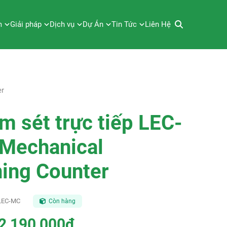
m
Giải pháp
Dịch vụ
Dự Án
Tin Tức
Liên Hệ
er
m sét trực tiếp LEC-
Mechanical
ning Counter
LEC-MC
Còn hàng
2,190,000đ