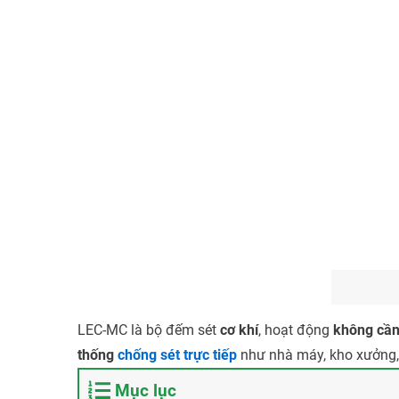
LEC-MC là bộ đếm sét
cơ khí
, hoạt động
không cần
thống
chống sét trực tiếp
như nhà máy, kho xưởng, t
Mục lục