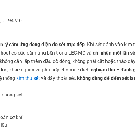
, UL94 V-0
n lý cảm ứng dòng điện do sét trực tiếp
. Khi sét đánh vào kim 
ch hoạt cơ cấu cảm ứng bên trong LEC-MC và
ghi nhận một lần s
 không cần lắp thêm đầu dò dòng, không phải cắt hoặc tháo dây 
n tục, khách quan và phù hợp cho mục đích
nghiệm thu – đánh g
hệ thống
kim thu sét
và dây thoát sét,
không dùng để đếm sét la
 chống sét
toàn cơ khí
liệu