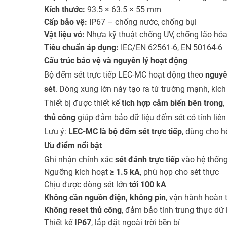
Kích thước:
93.5 × 63.5 × 55 mm
Cấp bảo vệ:
IP67 – chống nước, chống bụi
Vật liệu vỏ:
Nhựa kỹ thuật chống UV, chống lão hóa
Tiêu chuẩn áp dụng:
IEC/EN 62561-6, EN 50164-6
Cấu trúc bảo vệ và nguyên lý hoạt động
Bộ đếm sét trực tiếp LEC-MC hoạt động theo
nguyê
sét
. Dòng xung lớn này tạo ra từ trường mạnh, kí
Thiết bị được thiết kế
tích hợp cảm biến bên trong
,
thủ công
giúp đảm bảo dữ liệu đếm sét có tính liê
Lưu ý:
LEC-MC là bộ đếm sét trực tiếp
, dùng cho 
Ưu điểm nổi bật
Ghi nhận chính xác
sét đánh trực tiếp
vào hệ thống
Ngưỡng kích hoạt
≥ 1.5 kA
, phù hợp cho sét thực
Chịu được dòng sét lớn
tới 100 kA
Không cần nguồn điện, không pin
, vận hành hoàn 
Không reset thủ công
, đảm bảo tính trung thực dữ 
Thiết kế
IP67
, lắp đặt ngoài trời bền bỉ