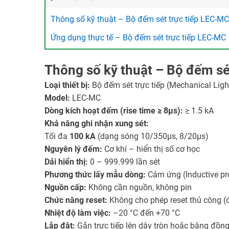
Thông số kỹ thuật – Bộ đếm sét trực tiếp LEC-MC
Ứng dụng thực tế – Bộ đếm sét trực tiếp LEC-MC
Thông số kỹ thuật – Bộ đếm sé
Loại thiết bị:
Bộ đếm sét trực tiếp (Mechanical Ligh
Model:
LEC-MC
Dòng kích hoạt đếm (rise time ≥ 8µs):
≥ 1.5 kA
Khả năng ghi nhận xung sét:
Tối đa
100 kA
(dạng sóng 10/350µs, 8/20µs)
Nguyên lý đếm:
Cơ khí – hiển thị số cơ học
Dải hiển thị:
0 – 999.999 lần sét
Phương thức lấy mẫu dòng:
Cảm ứng (Inductive pr
Nguồn cấp:
Không cần nguồn, không pin
Chức năng reset:
Không cho phép reset thủ công (
Nhiệt độ làm việc:
–20 °C đến +70 °C
Lắp đặt:
Gắn trực tiếp lên dây tròn hoặc băng đồng