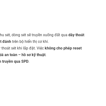
thu sét, dòng sét sẽ truyền xuống đất qua
dây thoát
ét đánh
trên bộ hiển thị cơ khí.
thoát sét khi lắp đặt. Việc
không cho phép reset
iá an toàn – hồ sơ kỹ thuật
.
n truyền qua SPD
.