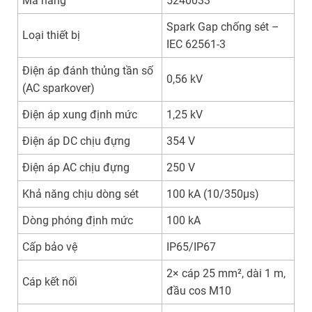
Mã hàng
5240033
Spark Gap chống sét –
Loại thiết bị
IEC 62561-3
Điện áp đánh thủng tần số
0,56 kV
(AC sparkover)
Điện áp xung định mức
1,25 kV
Điện áp DC chịu đựng
354 V
Điện áp AC chịu đựng
250 V
Khả năng chịu dòng sét
100 kA (10/350µs)
Dòng phóng định mức
100 kA
Cấp bảo vệ
IP65/IP67
2× cáp 25 mm², dài 1 m,
Cáp kết nối
đầu cos M10