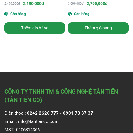
2,190,000đ
2,790,000đ
2,499,900đ
3,099,000đ
Còn hàng
Còn hàng
Thêm giỏ hàng
Thêm giỏ hàng
CÔNG TY TNHH TM & CÔNG NGHỆ TÂN TIẾN
(TÂN TIẾN CO)
Điện thoại:
0242 2626 777 -
0901 73 37 37
Email:
info@tantienco.com
MST: 0106314366